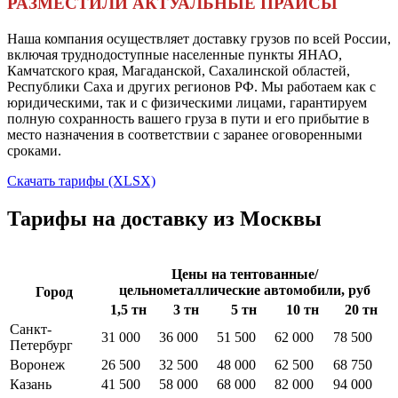
РАЗМЕСТИЛИ АКТУАЛЬНЫЕ ПРАЙСЫ
Наша компания осуществляет доставку грузов по всей России,
включая труднодоступные населенные пункты ЯНАО,
Камчатского края, Магаданской, Сахалинской областей,
Республики Саха и других регионов РФ.
Мы работаем как с
юридическими, так и с физическими лицами, гарантируем
полную сохранность вашего груза в пути и его прибытие в
место назначения в соответствии с заранее оговоренными
сроками.
Скачать тарифы (XLSX)
Тарифы на доставку из Москвы
Цены на тентованные/
цельнометаллические автомобили, руб
Город
1,5 тн
3 тн
5 тн
10 тн
20 тн
Санкт-
31 000
36 000
51 500
62 000
78 500
Петербург
Воронеж
26 500
32 500
48 000
62 500
68 750
Казань
41 500
58 000
68 000
82 000
94 000