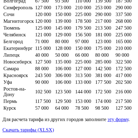
Волгоград
67 500
93 500
110 000
139 500
187 500
Симферополь
127 000
173 000
210 000
253 000
290 000
Сочи
120 000
150 000
225 000
290 000
337 500
Магнитогорск
120 000
139 000
178 500
217 000
268 000
Тюмень
125 000
145 000
179 500
213 500
247 500
Челябинск
121 000
129 000
156 500
181 000
225 000
Белгород
71 000
80 000
97 000
123 000
165 000
Екатеринбург
115 000
128 000
150 000
175 000
210 000
Липецк
40 000
50 000
66 000
80 000
90 000
Новосибирск
127 500
135 000
225 000
285 000
322 500
Самара
88 000
106 000
127 000
142 500
172 500
Красноярск
243 500
306 000
313 500
381 000
417 000
Уфа
90 000
106 000
133 000
177 500
202 500
Ростов-на-
102 500
123 500
144 000
172 500
216 000
Дону
Пермь
117 500
129 500
153 000
174 000
217 500
Курск
57 000
64 000
78 500
98 500
127 500
Для расчета тарифа из других городов заполните
эту форму
.
Скачать тарифы (XLSX)