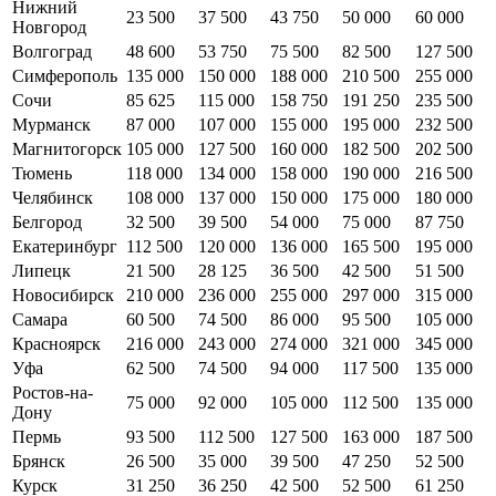
Нижний
23 500
37 500
43 750
50 000
60 000
Новгород
Волгоград
48 600
53 750
75 500
82 500
127 500
Симферополь
135 000
150 000
188 000
210 500
255 000
Сочи
85 625
115 000
158 750
191 250
235 500
Мурманск
87 000
107 000
155 000
195 000
232 500
Магнитогорск
105 000
127 500
160 000
182 500
202 500
Тюмень
118 000
134 000
158 000
190 000
216 500
Челябинск
108 000
137 000
150 000
175 000
180 000
Белгород
32 500
39 500
54 000
75 000
87 750
Екатеринбург
112 500
120 000
136 000
165 500
195 000
Липецк
21 500
28 125
36 500
42 500
51 500
Новосибирск
210 000
236 000
255 000
297 000
315 000
Самара
60 500
74 500
86 000
95 500
105 000
Красноярск
216 000
243 000
274 000
321 000
345 000
Уфа
62 500
74 500
94 000
117 500
135 000
Ростов-на-
75 000
92 000
105 000
112 500
135 000
Дону
Пермь
93 500
112 500
127 500
163 000
187 500
Брянск
26 500
35 000
39 500
47 250
52 500
Курск
31 250
36 250
42 500
52 500
61 250