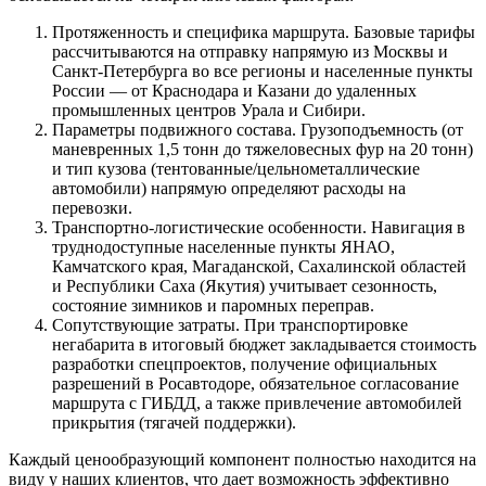
Протяженность и специфика маршрута. Базовые тарифы
рассчитываются на отправку напрямую из Москвы и
Санкт-Петербурга во все регионы и населенные пункты
России — от Краснодара и Казани до удаленных
промышленных центров Урала и Сибири.
Параметры подвижного состава. Грузоподъемность (от
маневренных 1,5 тонн до тяжеловесных фур на 20 тонн)
и тип кузова (тентованные/цельнометаллические
автомобили) напрямую определяют расходы на
перевозки.
Транспортно-логистические особенности. Навигация в
труднодоступные населенные пункты ЯНАО,
Камчатского края, Магаданской, Сахалинской областей
и Республики Саха (Якутия) учитывает сезонность,
состояние зимников и паромных переправ.
Сопутствующие затраты. При транспортировке
негабарита в итоговый бюджет закладывается стоимость
разработки спецпроектов, получение официальных
разрешений в Росавтодоре, обязательное согласование
маршрута с ГИБДД, а также привлечение автомобилей
прикрытия (тягачей поддержки).
Каждый ценообразующий компонент полностью находится на
виду у наших клиентов, что дает возможность эффективно