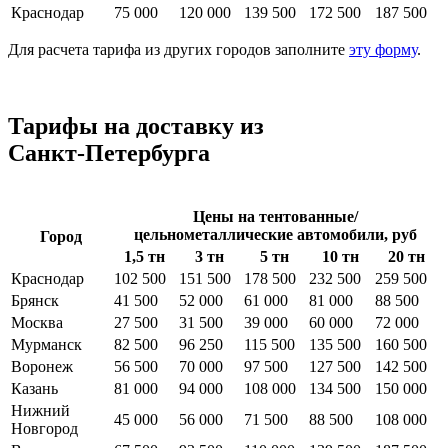
Краснодар
75 000
120 000
139 500
172 500
187 500
Для расчета тарифа из других городов заполните
эту форму
.
Тарифы на доставку из
Санкт‑Петербурга
Цены на тентованные/
цельнометаллические автомобили, руб
Город
1,5 тн
3 тн
5 тн
10 тн
20 тн
Краснодар
102 500
151 500
178 500
232 500
259 500
Брянск
41 500
52 000
61 000
81 000
88 500
Москва
27 500
31 500
39 000
60 000
72 000
Мурманск
82 500
96 250
115 500
135 500
160 500
Воронеж
56 500
70 000
97 500
127 500
142 500
Казань
81 000
94 000
108 000
134 500
150 000
Нижний
45 000
56 000
71 500
88 500
108 000
Новгород